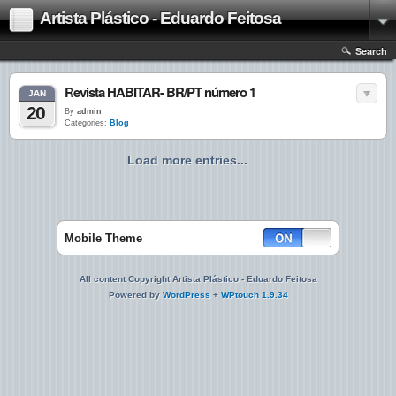
Artista Plástico - Eduardo Feitosa
Search
Revista HABITAR- BR/PT número 1
JAN
20
By
admin
Categories:
Blog
Load more entries...
Mobile Theme
All content Copyright Artista Plástico - Eduardo Feitosa
Powered by
WordPress
+
WPtouch 1.9.34